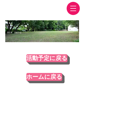
​団行事 活動予定
​団行事 詳細予定
(～３ケ月先)
活動予定に戻る
ホームに戻る