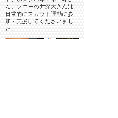
ん、ソニーの井深大さんは、
日常的にスカウト運動に参
加・支援してくださいまし
た。
研究者・登山家
日本連盟理事長 奥島孝康さ
ん(元早稲田大学総長)を始
め、現在活発に活動している
西ノ島新島の調査や、草津白
根山、立山の火山活動を観測
している東京工業大学教授
野上健治さん、太陽光発電の