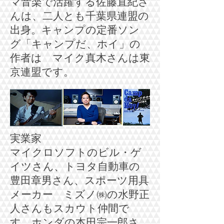
マ音楽で活躍する佐藤直紀さ
んは、二人とも千葉県連盟の
出身。キャンプの定番ソン
グ「キャンプだ、ホイ」の
作者は マイク真木さんは東
京連盟です。
実業家
マ
イクロソフトのビル・ゲ
イツさん、トヨタ自動車の
豊田章男さん、スポーツ用具
メーカー ミズノ㈱の水野正
人さんもスカウト仲間で
す。
ホ
ンダの本田宗一郎さ