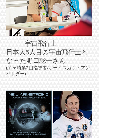
宇宙飛行士
日本人5人目の宇宙飛行士と
なった野口聡一さん
(茅ヶ崎第2団指導者/ボーイスカウトアン
バサダー)