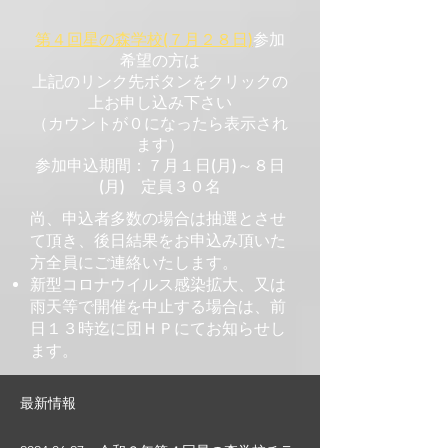
第４回星の森学校(７月２８日)
参加
希望の方は
上記のリンク先ボタンをクリックの
上お申し込み下さい
​（カウントが０になったら表示され
ます）
参加申込期間：７月１日(月)～８日
(月) 定員３０名
尚、申込者多数の場合は抽選とさせ
て頂き、後日結果をお申込み頂いた
方全員にご連絡いたします。
新型コロナウイルス感染拡大、又は
雨天等で開催を中止する場合は、前
日１３時迄に団ＨＰにてお知らせし
ます。
​最新情報