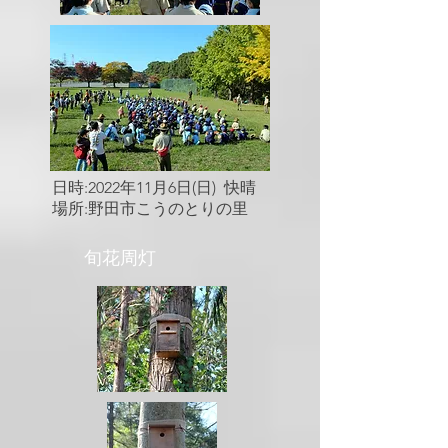
​日時:2022年11月6日(日) 快晴
場所:野田市こうのとりの里​
​旬花周灯