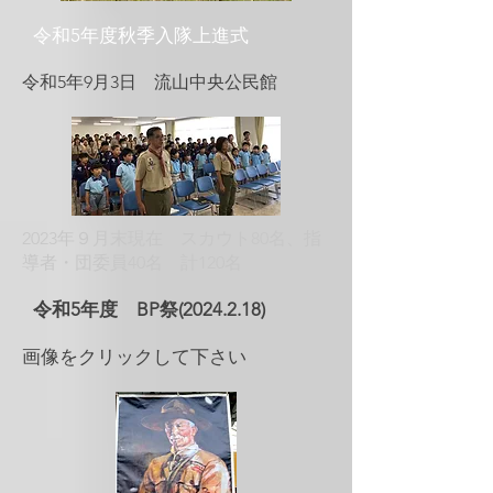
​令和5年度秋季入隊上進式
​令和5年9月3日 流山中央公民館
​2023年９月末現在 スカウト80名、指
導者・団委員40名 計120名
​令和5年度 BP祭(2024.2.18)
​画像をクリックして下さい