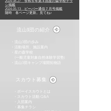
2024.06.27 令和６年第４回星の森学校チラ
シ掲載
2024.05.13 ビーバー通信７
月号掲載
随時 各ページ更新。見てね♪​
流山3団の紹介
・流山3団の歩み
・活動場所、施設案内
・星の森学校
(一般児童対象自然体験学習塾)
・流山3団キャンプ場開拓物語
​ スカウト募集​
​ ・ボーイスカウトとは
・スカウト活動 Q&A
・入団案内
・募集チラシ