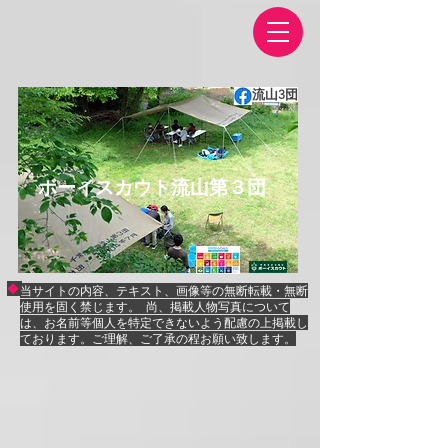
流山3団
​ボーイスカウト流山第３団
◆
当サイトの内容、テキスト、画像等の無断転載・無断
使用を固く禁じます。
尚、掲載人物写真について
は、お名前等個人を特定できないよう配慮の上掲
載し
ております。ご理解、ご了承の程お願い致します。