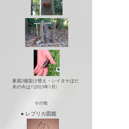
​巣箱2個架け替え・シイタケほだ
木の今は? (2023年1月)
​その他
​●
レプリカ図鑑