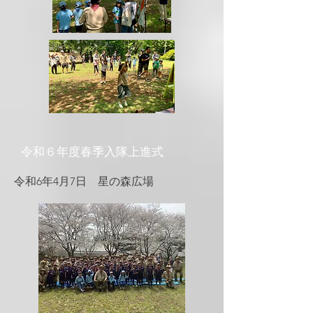
​令和６年度春季入隊上進式
​令和6年4月7日 星の森広場