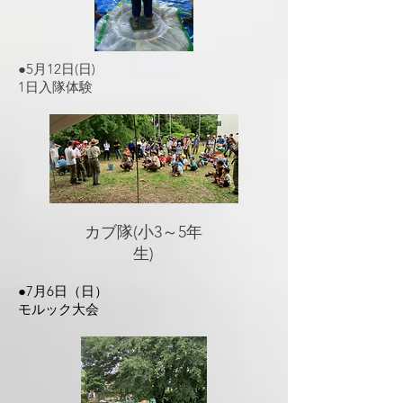
●5月12日(日)
1日入隊体験​
​カブ隊(小3～5年
生)
​●7月6日（日）
​モルック大会