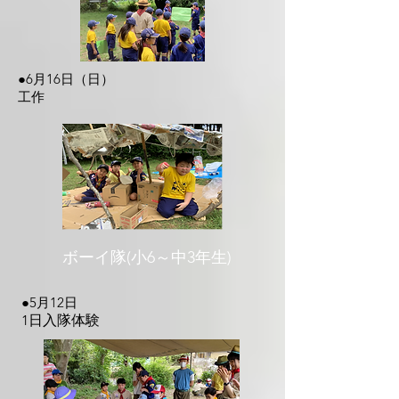
​●6月16日（日）
​工作
​ボーイ隊(小6～中3年生)
●5月12日
​1日入隊体験